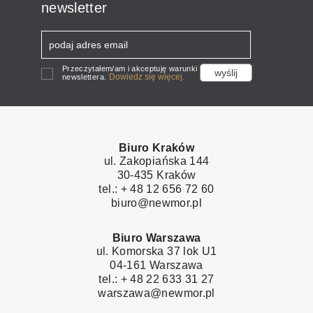
newsletter
Przeczytałem/am i akceptuję warunki
Dowiedz się więcej.
newslettera.
Biuro Kraków
ul. Zakopiańska 144
30-435 Kraków
tel.: + 48 12 656 72 60
biuro@newmor.pl
Biuro Warszawa
ul. Komorska 37 lok U1
04-161 Warszawa
tel.: + 48 22 633 31 27
warszawa@newmor.pl