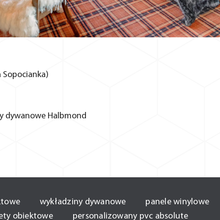
la Sopocianka)
ny dywanowe Halbmond
ktowe
wykładziny dywanowe
panele winylowe
ety obiektowe
personalizowany pvc absolute