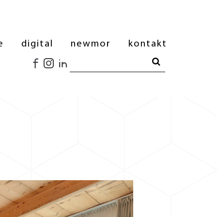
e
digital
newmor
kontakt
Search Button
Search for: