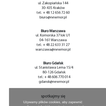
ul. Zakopiańska 144
30-435 Kraków
tel.: + 48 12 656 72 60
biuro@newmor.pl
Biuro Warszawa
ul. Komorska 37 lok U1
04-161 Warszawa
tel.: + 48 22 633 31 27
warszawa@newmor.pl
Biuro Gdańsk
ul. Stanisława Lema 15/4
80-126 Gdańsk
tel.: + 48 606 770 014
gdansk@newmor.pl
spotkajmy się
Używamy plików cookies, aby zapewnić